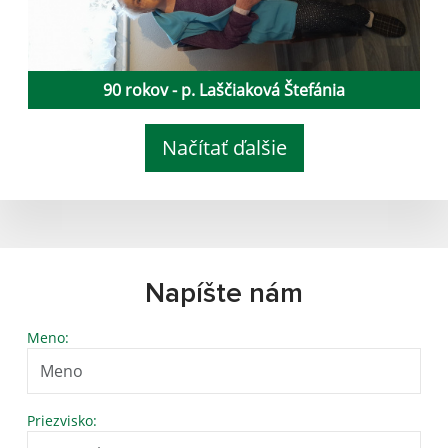
90 rokov - p. Laščiaková Štefánia
Načítať ďalšie
Napíšte nám
Meno:
Priezvisko: