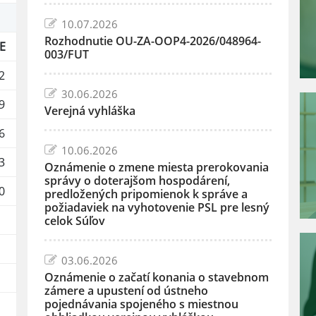
10.07.2026
Rozhodnutie OU-ZA-OOP4-2026/048964-
E
003/FUT
2
30.06.2026
9
Verejná vyhláška
6
10.06.2026
3
Oznámenie o zmene miesta prerokovania
správy o doterajšom hospodárení,
0
predložených pripomienok k správe a
požiadaviek na vyhotovenie PSL pre lesný
celok Súľov
03.06.2026
Oznámenie o začatí konania o stavebnom
zámere a upustení od ústneho
pojednávania spojeného s miestnou