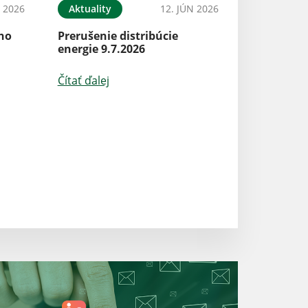
N 2026
Aktuality
12. JÚN 2026
Aktuality
ého
Prerušenie distribúcie
energie 9.7.2026
Vyhlásenie času
nebezpečenstva
požiaru
Čítať ďalej
Čítať ďalej