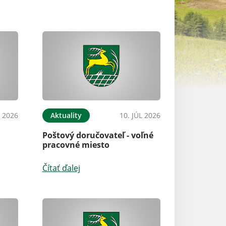
L 2026
Aktuality
10. JÚL 2026
Aktuality
Poštový doručovateľ - voľné
Oznámenie o pr
pracovné miesto
Územného plánu
Hričov
Čítať ďalej
Čítať ďalej