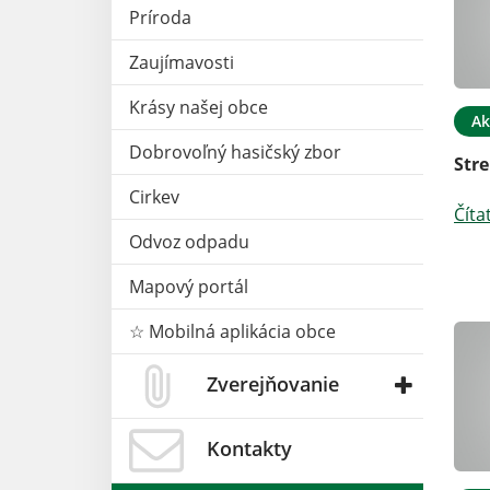
Príroda
Zaujímavosti
Krásy našej obce
Ak
28. MÁJ 2026
Aktuality
26. MÁJ 2026
Dobrovoľný hasičský zbor
Stre
 regiónu
Povinná vakcinácia psov
Cirkev
raja
Číta
Čítať ďalej
Odvoz odpadu
Mapový portál
☆ Mobilná aplikácia obce
Zverejňovanie
Kontakty