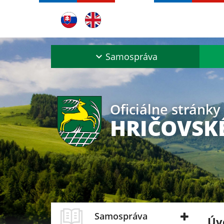
Samospráva
Oficiálne stránky
HRIČOVSK
Samospráva
Úv