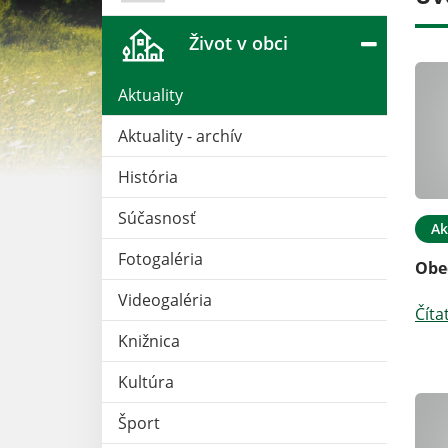
Život v obci
Aktuality
Aktuality - archív
História
Súčasnosť
03. JÚN 2026
Aktuality
03. JÚN 2026
Ak
Fotogaléria
lový turnaj
Dovolenka - stavebný úrad
Obe
Videogaléria
Čítať ďalej
Číta
Knižnica
Kultúra
Šport