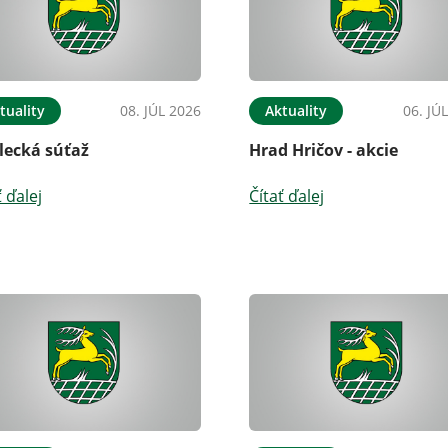
tuality
08. JÚL 2026
Aktuality
06. JÚ
lecká súťaž
Hrad Hričov - akcie
ť ďalej
Čítať ďalej