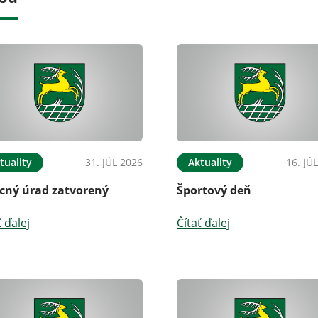
tuality
31. JÚL 2026
Aktuality
16. JÚ
cný úrad zatvorený
Športový deň
ť ďalej
Čítať ďalej