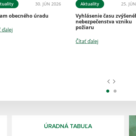
tuality
30. JÚN 2026
Aktuality
25. JÚ
am obecného úradu
Vyhlásenie času zvýšen
nebezpečenstva vzniku
požiaru
ť ďalej
Čítať ďalej
ÚRADNÁ TABUĽA