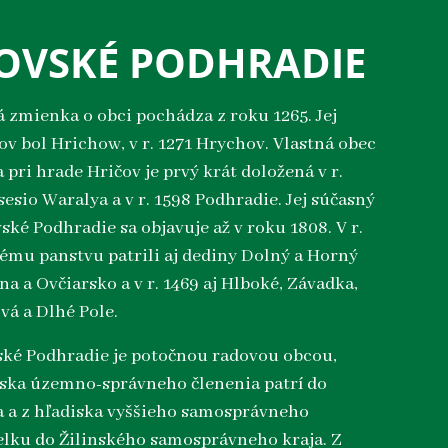
OVSKÉ PODHRADIE
 zmienka o obci pochádza z roku 1265. Jej
v bol Hrichow, v r. 1271 Hrychov. Vlastná obec
 pri hrade Hričov je prvý krát doložená v r.
esio Waralya a v r. 1598 Podhradie. Jej súčasný
ské Podhradie sa objavuje až v roku 1808. V r.
ému panstvu patrili aj dediny Dolný a Horný
na a Ovčiarsko a v r. 1469 aj Hlboké, Závadka,
vá a Dlhé Pole.
ké Podhradie je potočnou radovou obcou,
iska územno-správneho členenia patrí do
a a z hľadiska vyššieho samosprávneho
lku do Žilinského samosprávneho kraja. Z