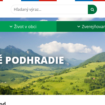
Hľadaný výraz...
Život v obci
Zverejňova
É PODHRADIE
od