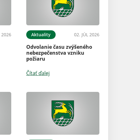
L 2026
Aktuality
02. JÚL 2026
Aktuality
Odvolanie času zvýšeného
nebezpečenstva vzniku
Odvolanie času
požiaru
nebezpečenstva
požiaru
Čítať ďalej
Čítať ďalej