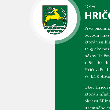
OBEC
HRIČ
Prvá písomná
pôvodný názo
ktorá vznikla
1469 ako poss
názov Hričov
1282 k hradn
Hričov, Pekli
Veľká Kotešo
Obec Hričovs
ktorá z hľad
okresu Žilin
územného ce