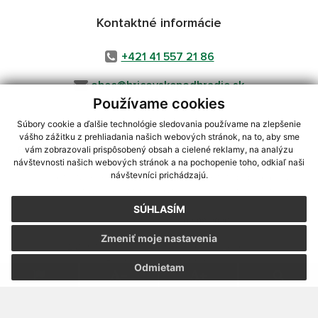
Kontaktné informácie
+421 41 557 21 86
obec@hricovskepodhradie.sk
Používame cookies
Súbory cookie a ďalšie technológie sledovania používame na zlepšenie
vášho zážitku z prehliadania našich webových stránok, na to, aby sme
využite možnosť získavania aktuálnych informácií s využitím RSS
,
vám zobrazovali prispôsobený obsah a cielené reklamy, na analýzu
CMS systém (redakčný) systém ECHELON 2,
Mapa stránok
,
web portál
,
návštevnosti našich webových stránok a na pochopenie toho, odkiaľ naši
návštevníci prichádzajú.
webhosting
,
webex.digital, s.r.o.
,
domény
,
registrácia domény
,
spoločnosť webex.digital, s.r.o.
,
technický prevádzkovateľ
SÚHLASÍM
Posledná aktualizácia:
02.08.2026
Zmeniť moje nastavenia
Vytlačiť stránku
|
Vyhlásenie o prístupnosti
Autorské práva
|
Cookies
Odmietam
webdesign
|