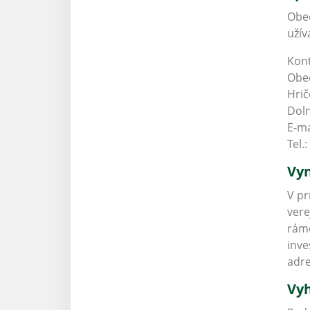
Obec
užív
Kont
Obe
Hrič
Doln
E-ma
Tel.:
Vyn
V pr
vere
rámc
inve
adr
Vyh