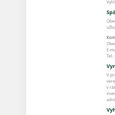
Vyhl
Spä
Obec
užív
Kont
Obec
E-ma
Tel.:
Vyn
V pr
vere
v rá
inve
adr
Vyh