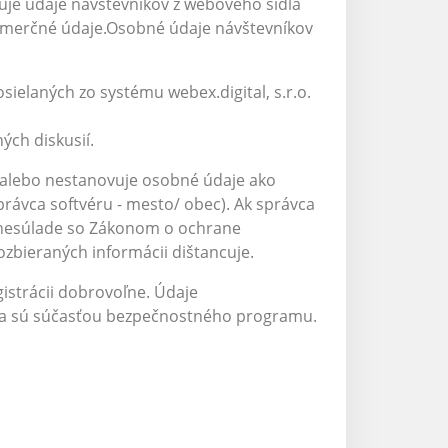
tuje údaje návštevníkov z webového sídla
komerčné údaje.Osobné údaje návštevníkov
sielaných zo systému webex.digital, s.r.o.
ých diskusií.
alebo nestanovuje osobné údaje ako
právca softvéru - mesto/ obec). Ak správca
v nesúlade so Zákonom o ochrane
ozbieraných informácii dištancuje.
istrácii dobrovoľne. Údaje
 a sú súčasťou bezpečnostného programu.