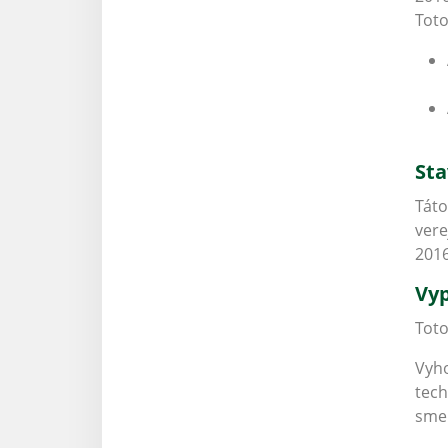
Toto
Sta
Táto
vere
201
Vyp
Toto
Vyho
tech
smer