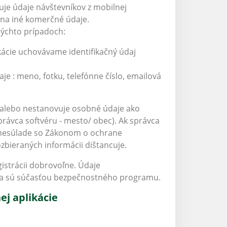
uje údaje návštevníkov z mobilnej
 na iné komerčné údaje.
týchto prípadoch:
ikácie uchovávame identifikačný údaj
je : meno, fotku, telefónne číslo, emailová
alebo nestanovuje osobné údaje ako
právca softvéru - mesto/ obec). Ak správca
v nesúlade so Zákonom o ochrane
ozbieraných informácii dištancuje.
istrácii dobrovoľne. Údaje
 a sú súčasťou bezpečnostného programu.
j aplikácie