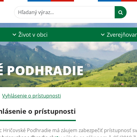
Hľadaný výraz...
Život v obci
Zverejňova
É PODHRADIE
Vyhlásenie o prístupnosti
hlásenie o prístupnosti
 Hričovské Podhradie má záujem zabezpečiť prístupnosť s