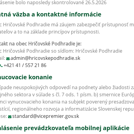
ásenie bolo naposledy skontrolované 26.5.2026
tná väzba a kontaktné informácie
 Hričovské Podhradie má záujem zabezpečiť prístupnosť mob
ateľov a to na základe princípov prístupnosti.
akt na obec
Hričovské Podhradie
je:
 Hričovské Podhradie so sídlom: Hričovské Podhradie
il:
admin@hricovskepodhradie.sk
+421 41 / 557 21 86
ucovacie konanie
ípade neuspokojivých odpovedí na podnety alebo žiadosti z
jného sektora v súlade s čl. 7 ods. 1 písm. b) smernice Eu
mci vynucovacieho konania na subjekt poverený presadzova
stícií, regionálneho rozvoja a informatizácie Slovenskej repu
ese:
standard@vicepremier.gov.sk
lásenie prevádzkovateľa mobilnej aplikácie