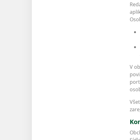
Reda
apli
Osob
V ob
povi
port
osob
Všet
zare
Kon
Obch