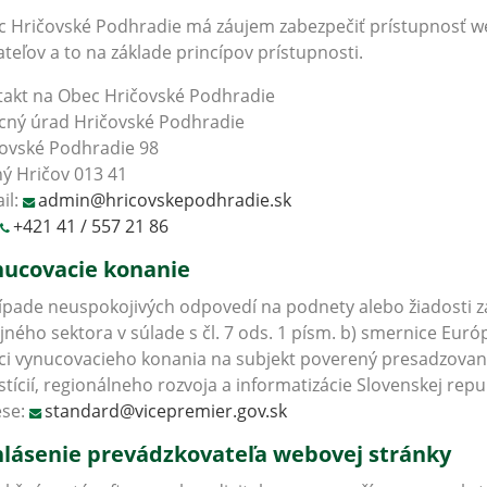
 Hričovské Podhradie má záujem zabezpečiť prístupnosť we
ateľov a to na základe princípov prístupnosti.
akt na Obec Hričovské Podhradie
cný úrad Hričovské Podhradie
ovské Podhradie 98
ý Hričov 013 41
il:
admin@hricovskepodhradie.sk
+421 41 / 557 21 86
ucovacie konanie
ípade neuspokojivých odpovedí na podnety alebo žiadosti z
jného sektora v súlade s čl. 7 ods. 1 písm. b) smernice Eu
i vynucovacieho konania na subjekt poverený presadzovaní
stícií, regionálneho rozvoja a informatizácie Slovenskej repu
ese:
standard@vicepremier.gov.sk
lásenie prevádzkovateľa webovej stránky