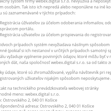
kčný systém firmy webex.digital s.r.o. nevyužíva a neposky
ím osobám. Tak isto ich nepredá alebo neponúkne na iné 
 sú zaznamenávané v týchto prípadoch:
Registrácia úžívateľov za účelom odoberania infomailov, odo
správcom portálu.
Registrácia užívateľov za účelom prispievania do registrovan
idvoch prípadoch systém nevyžiadava násilnym spôsobom 
nné (pokiaľ si ich nestanoví v určitých prípadoch samotný s
álu vyžaduje vyplnenie povinných údajov, ktoré môžu byť 
ných dát, naša spoločnosť webex.digital s.r.o. sa od takto z
ky údaje, ktoré sú zhromažďované, vypĺňa návštevník pri reg
gistrovaných užívateľov nijakým spôsobom neposkytujeme
akt na technického prevádzkovateľa webovej stránky
odné meno: webex.digital s.r.o.
o: Ostrovského 2, 040 01 Košice
špondenčná adresa: Ostrovského 2, 040 01 Košice