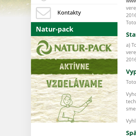
www
vere
Kontakty
2016
Toto
Natur-pack
Sta
a) T
vere
201
Vyp
Toto
Vyho
tech
smer
Vyhl
Spä