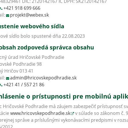
 48329461 DIČ: 2120142167 IČ DPH: SK2120142167
+421 918 699 666
il:
projekt@webex.sk
stenie webového sídla
vé sídlo bolo spustené dňa 22.08.2023
obsah zodpovedá správca obsahu
cný úrad Hričovské Podhradie
ovské Podhradie 98
ý Hričov 013 41
il:
admin@hricovskepodhradie.sk
+421 41 / 557 21 86
hlásenie o prístupnosti pre mobilnú apli
 Hričovské Podhradie má záujem zabezpečiť prístupnosť sv
kácie
www.hricovskepodhradie.sk
v súlade so zákonom č. 9
erejnej správe a príslušnými vykonávacími predpismi v ro
/2012.