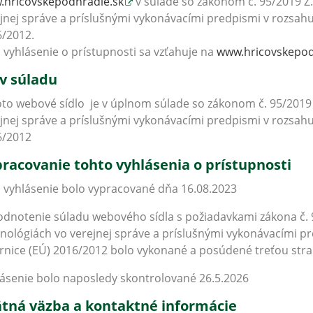
.hricovskepodhradie.sk
v súlade so zákonom č. 95/2019 Z.
jnej správe a príslušnými vykonávacími predpismi v rozsa
/2012.
 vyhlásenie o prístupnosti sa vzťahuje na
www.hricovskepod
v súladu
oto webové sídlo je v úplnom súlade so zákonom č. 95/2019 
jnej správe a príslušnými vykonávacími predpismi v rozsa
6/2012
racovanie tohto vyhlásenia o prístupnosti
 vyhlásenie bolo vypracované dňa 16.08.2023
dnotenie súladu webového sídla s požiadavkami zákona č. 9
nológiách vo verejnej správe a príslušnými vykonávacími 
nice (EÚ) 2016/2012 bolo vykonané a posúdené treťou strano
ásenie bolo naposledy skontrolované 26.5.2026
tná väzba a kontaktné informácie