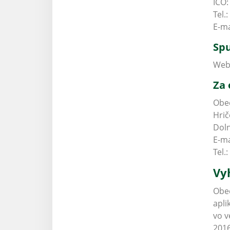
IČO:
Tel.:
E-ma
Spu
Webo
Za 
Obe
Hrič
Doln
E-ma
Tel.:
Vy
Obec
apli
vo v
2016