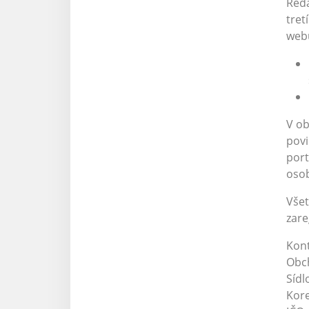
Reda
tret
webu
V ob
povi
port
osob
Všet
zare
Kont
Obch
Sídl
Kore