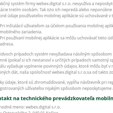
kčný systém firmy webex.digital s.r.o. nevyužíva a neposkyt
kácie tretím osobám. Tak isto ich nepredá alebo neponúkne
né údaje používateľov mobilnej aplikácie sú uchovávané v 
Pri inštalácií užívateľom za účelom používania mobilnej apl
mobilného zariadenia.
Pri používaní mobilnej aplikácie sa môžu uchovávať tieto úda
adresa.
idvoch prípadoch systém nevyžiadava násilným spôsobom 
nné (pokiaľ si ich nestanoví v určitých prípadoch samotný s
álu vyžaduje vyplnenie povinných údajov, ktoré môžu byť 
ných dát, naša spoločnosť webex.digital s.r.o.sa od takto z
ky údaje, ktoré sú zhromažďované, vypĺňa návštevník pri reg
gistrovaných užívateľov nijakým spôsobom neposkytujeme
takt na technického prevádzkovateľa mobilne
odné meno: webex.digital s.r.o.