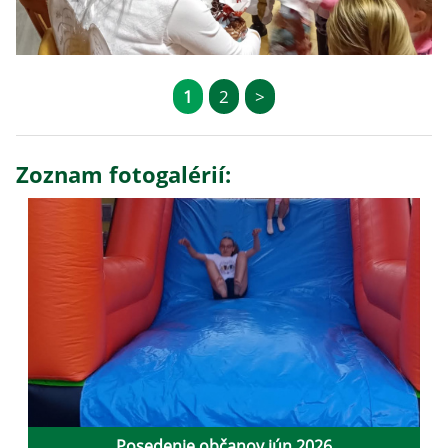
1
2
>
Zoznam fotogalérií:
Posedenie občanov jún 2026