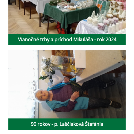
Vianočné trhy a príchod Mikuláša - rok 2024
90 rokov - p. Laščiaková Štefánia