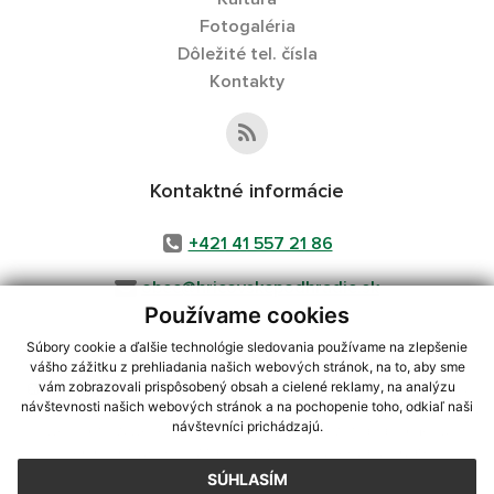
Fotogaléria
Dôležité tel. čísla
Kontakty
Kontaktné informácie
+421 41 557 21 86
obec@hricovskepodhradie.sk
Používame cookies
Súbory cookie a ďalšie technológie sledovania používame na zlepšenie
vášho zážitku z prehliadania našich webových stránok, na to, aby sme
využite možnosť získavania aktuálnych informácií s využitím RSS
,
vám zobrazovali prispôsobený obsah a cielené reklamy, na analýzu
návštevnosti našich webových stránok a na pochopenie toho, odkiaľ naši
CMS systém (redakčný) systém ECHELON 2,
Mapa stránok
,
web portál
,
návštevníci prichádzajú.
webhosting
,
webex.digital, s.r.o.
,
domény
,
registrácia domény
,
spoločnosť webex.digital, s.r.o.
,
technický prevádzkovateľ
SÚHLASÍM