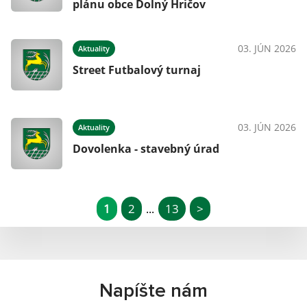
plánu obce Dolný Hričov
03. JÚN 2026
Aktuality
Street Futbalový turnaj
03. JÚN 2026
Aktuality
Dovolenka - stavebný úrad
1
2
13
>
...
Napíšte nám