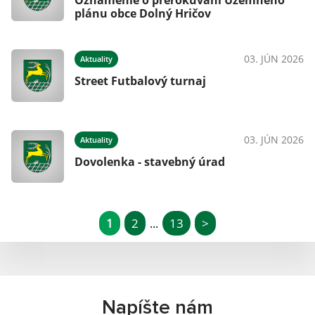
Oznámenie o prerokúvaní Územného
plánu obce Dolný Hričov
03. JÚN 2026
Aktuality
Street Futbalový turnaj
03. JÚN 2026
Aktuality
Dovolenka - stavebný úrad
1
2
13
>
...
Napíšte nám