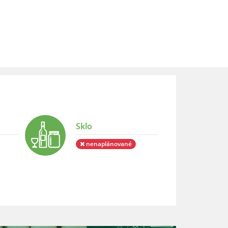
Sklo
nenaplánované