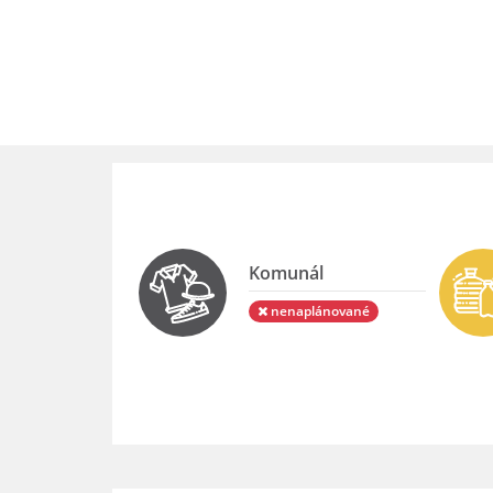
Komunál
nenaplánované