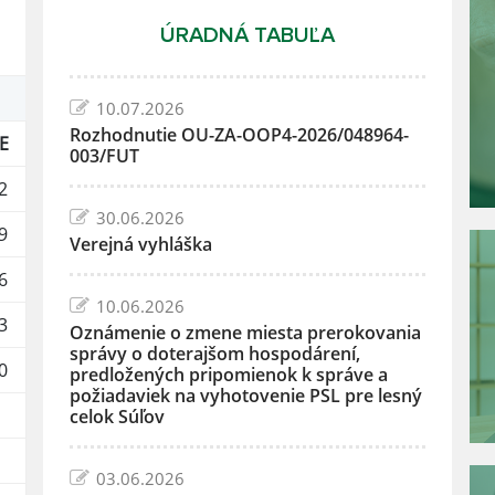
ÚRADNÁ TABUĽA
10.07.2026
Rozhodnutie OU-ZA-OOP4-2026/048964-
E
003/FUT
2
30.06.2026
9
Verejná vyhláška
6
10.06.2026
3
Oznámenie o zmene miesta prerokovania
správy o doterajšom hospodárení,
0
predložených pripomienok k správe a
požiadaviek na vyhotovenie PSL pre lesný
celok Súľov
03.06.2026