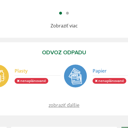
Zobraziť viac
ODVOZ ODPADU
Plasty
Papier
nenaplánované
nenaplánované
zobraziť ďalšie