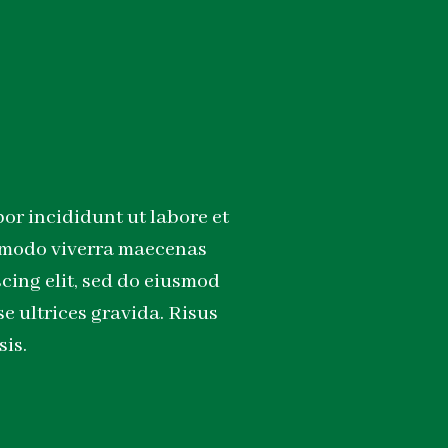
or incididunt ut labore et
ommodo viverra maecenas
cing elit, sed do eiusmod
e ultrices gravida. Risus
is.