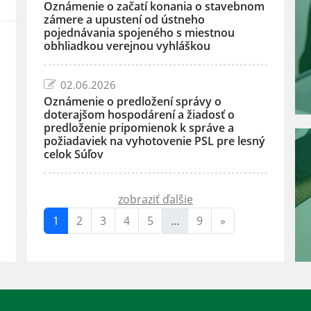
Oznámenie o začatí konania o stavebnom
zámere a upustení od ústneho
pojednávania spojeného s miestnou
obhliadkou verejnou vyhláškou
02.06.2026
Oznámenie o predložení správy o
doterajšom hospodárení a žiadosť o
predloženie pripomienok k správe a
požiadaviek na vyhotovenie PSL pre lesný
celok Súľov
zobraziť ďalšie
1
2
3
4
5
...
9
»