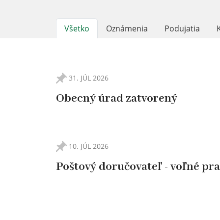
Všetko
Oznámenia
Podujatia
31. JÚL 2026
tva vzniku
Obecný úrad zatvorený
10. JÚL 2026
Poštový doručovateľ - voľné pr
tva vzniku