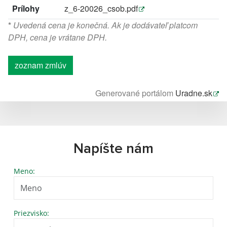
Prílohy
z_6-20026_csob.pdf
*
Uvedená cena je konečná. Ak je dodávateľ platcom
DPH, cena je vrátane DPH.
zoznam zmlúv
Generované portálom
Uradne.sk
Napíšte nám
Meno:
Priezvisko: