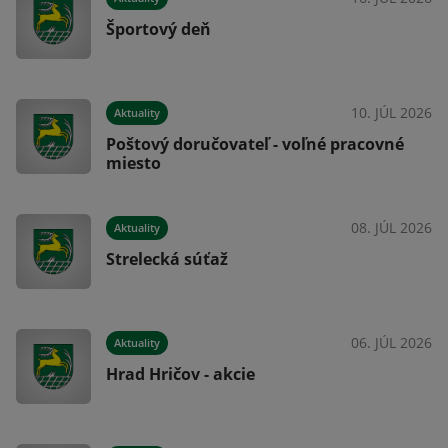
Športový deň
026
10. JÚL 2026
Aktuality
Poštový doručovateľ - voľné pracovné
miesto
026
08. JÚL 2026
Aktuality
Strelecká súťaž
026
06. JÚL 2026
Aktuality
Hrad Hričov - akcie