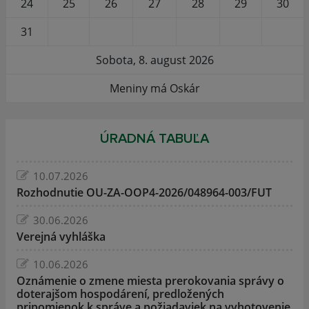
24
25
26
27
28
29
30
31
Sobota, 8. august 2026
Meniny má Oskár
ÚRADNÁ TABUĽA
10.07.2026
Rozhodnutie OU-ZA-OOP4-2026/048964-003/FUT
30.06.2026
Verejná vyhláška
10.06.2026
Oznámenie o zmene miesta prerokovania správy o
doterajšom hospodárení, predložených
pripomienok k správe a požiadaviek na vyhotovenie