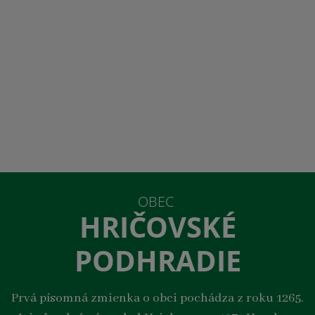
OBEC
HRIČOVSKÉ
PODHRADIE
Prvá písomná zmienka o obci pochádza z roku 1265.