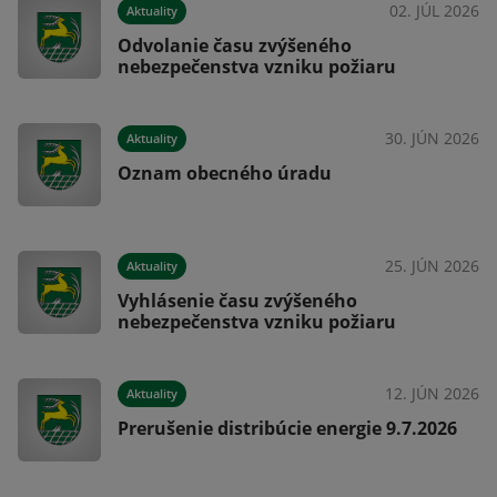
026
02. JÚL 2026
Aktuality
Odvolanie času zvýšeného
nebezpečenstva vzniku požiaru
026
30. JÚN 2026
Aktuality
Oznam obecného úradu
026
25. JÚN 2026
Aktuality
Vyhlásenie času zvýšeného
nebezpečenstva vzniku požiaru
026
12. JÚN 2026
Aktuality
Prerušenie distribúcie energie 9.7.2026