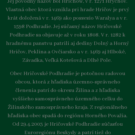
Jej pôvodný názov bol Hrichow, v r. 1271 Hrychov.
Vlastná obec ktorá vznikla pri hrade Hričov je prvý
krát doložená v r. 1469 ako possesio Waralya a v r.
1598 Podhradie. Jej súčasný názov Hričovské
Podhradie sa objavuje až v roku 1808. V r. 1282 k
hradnému panstvu patrili aj dediny Dolný a Horný
Hričov, Peklina a Ovčiarsko a v r. 1469 aj Hlboké,
Závadka, Veľká Kotešová a Dlhé Pole.
Obec Hričovské Podhradie je potočnou radovou
obcou, ktorá z hľadiska územno-správneho
členenia patrí do okresu Žilina a z hľadiska
vyššieho samosprávneho územného celku do
Žilinského samosprávneho kraja. Z regionálneho
hľadiska obec spadá do regiónu Horného Považia.
Od 29.4.2003 je Hričovské Podhradie súčasťou
Euroregiónu Beskydy a patrí tiež do