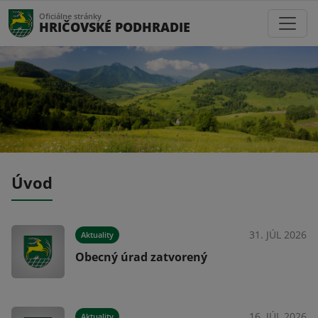
Oficiálne stránky
HRIČOVSKÉ PODHRADIE
Úvod
026
31. JÚL 2026
Aktuality
Obecný úrad zatvorený
026
16. JÚL 2026
Aktuality