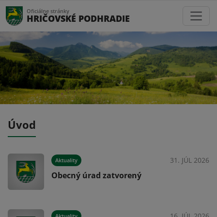
Oficiálne stránky
HRIČOVSKÉ PODHRADIE
Úvod
026
31. JÚL 2026
Aktuality
Obecný úrad zatvorený
026
16. JÚL 2026
Aktuality