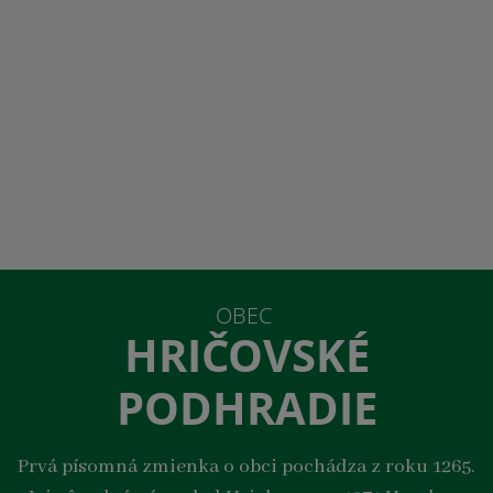
OBEC
HRIČOVSKÉ
PODHRADIE
Prvá písomná zmienka o obci pochádza z roku 1265.