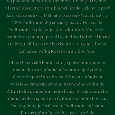
Jej pôvodný názov bol Hrichow, v r. 1271 Hrychov.
Vlastná obec ktorá vznikla pri hrade Hričov je prvý
krát doložená v r. 1469 ako possesio Waralya a v r.
1598 Podhradie. Jej súčasný názov Hričovské
Podhradie sa objavuje až v roku 1808. V r. 1282 k
hradnému panstvu patrili aj dediny Dolný a Horný
Hričov, Peklina a Ovčiarsko a v r. 1469 aj Hlboké,
Závadka, Veľká Kotešová a Dlhé Pole.
Obec Hričovské Podhradie je potočnou radovou
obcou, ktorá z hľadiska územno-správneho
členenia patrí do okresu Žilina a z hľadiska
vyššieho samosprávneho územného celku do
Žilinského samosprávneho kraja. Z regionálneho
hľadiska obec spadá do regiónu Horného Považia.
Od 29.4.2003 je Hričovské Podhradie súčasťou
Euroregiónu Beskydy a patrí tiež do