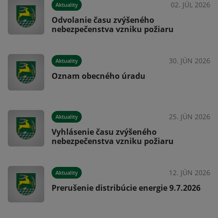
026
02. JÚL 2026
Aktuality
Odvolanie času zvýšeného
nebezpečenstva vzniku požiaru
026
30. JÚN 2026
Aktuality
Oznam obecného úradu
026
25. JÚN 2026
Aktuality
Vyhlásenie času zvýšeného
nebezpečenstva vzniku požiaru
026
12. JÚN 2026
Aktuality
Prerušenie distribúcie energie 9.7.2026