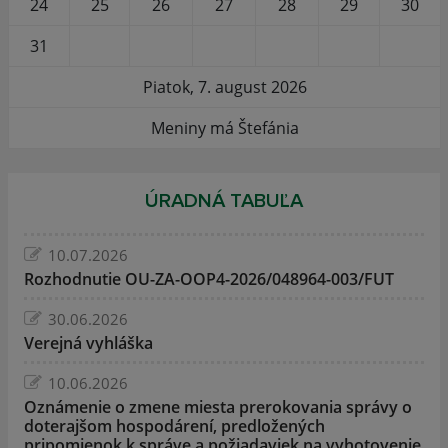
24
25
26
27
28
29
30
31
Piatok, 7. august 2026
Meniny má Štefánia
ÚRADNÁ TABUĽA
10.07.2026
Rozhodnutie OU-ZA-OOP4-2026/048964-003/FUT
30.06.2026
Verejná vyhláška
10.06.2026
Oznámenie o zmene miesta prerokovania správy o
doterajšom hospodárení, predložených
pripomienok k správe a požiadaviek na vyhotovenie