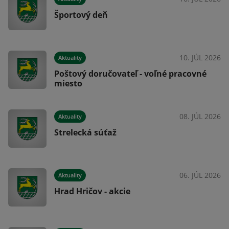
Športový deň
026
10. JÚL 2026
Aktuality
Poštový doručovateľ - voľné pracovné
miesto
026
08. JÚL 2026
Aktuality
Strelecká súťaž
026
06. JÚL 2026
Aktuality
Hrad Hričov - akcie